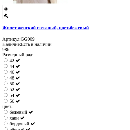
Жилет женский стеганый, цвет-бежевый
Артикул:
GG009
Наличие:
Есть в наличии
986
Размерный ряд:
42
44
46
48
50
52
54
56
цвет:
бежевый
хаки
бордовый
чёрный