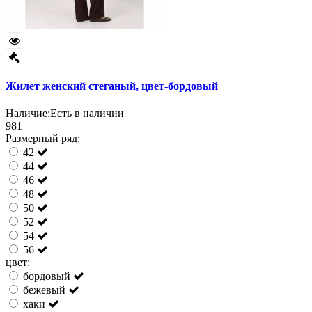
Жилет женский стеганый, цвет-бордовый
Наличие:
Есть в наличии
981
Размерный ряд:
42
44
46
48
50
52
54
56
цвет:
бордовый
бежевый
хаки