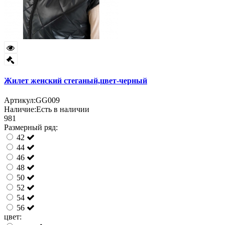
Жилет женский стеганый,цвет-черный
Артикул:
GG009
Наличие:
Есть в наличии
981
Размерный ряд:
42
44
46
48
50
52
54
56
цвет: