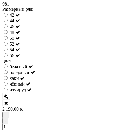
981
Размерный ряд:
42
44
46
48
50
52
54
56
цвет:
бежевый
бордовый
хаки
чёрный
изумруд
2 190.00 р.
+
-