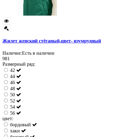
Жилет женский стёганый,цвет- изумрудный
Наличие:
Есть в наличии
981
Размерный ряд:
42
44
46
48
50
52
54
56
цвет:
бордовый
хаки
бежевый