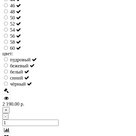
46
48
50
52
54
56
58
60
цвет:
пудровый
бежевый
белый
синий
чёрный
2 190.00 р.
+
-