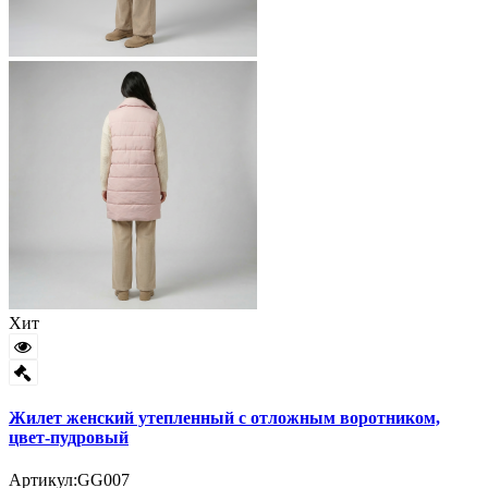
Хит
Жилет женский утепленный с отложным воротником,
цвет-пудровый
Артикул:
GG007