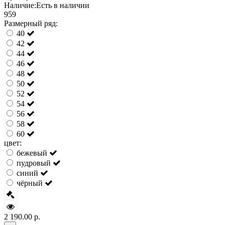
Наличие:
Есть в наличии
959
Размерный ряд:
40
42
44
46
48
50
52
54
56
58
60
цвет:
бежевый
пудровый
синий
чёрный
2 190.00 р.