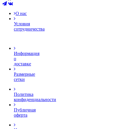
О нас
Условия
сотрудничества
Информация
о
доставке
Размерные
сетки
Политика
конфиденциальности
Публичная
оферта