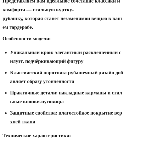
Представляем
вам
идеальное
сочетание
классики
и
комфорта
— стильную
куртку-
рубашку,
которая
станет
незаменимой
вещью
в
ваш
ем
гардеробе.
Особенности
модели:
Уникальный
крой:
элегантный
расклёшенный
с
илуэт,
подчёркивающий
фигуру
Классический
воротник:
рубашечный
дизайн
доб
авляет
образу
утончённости
Практичные
детали:
накладные
карманы
и
стил
ьные
кнопки-пуговицы
Защитные
свойства:
влагостойкое
покрытие
вер
хней
ткани
Технические
характеристики: