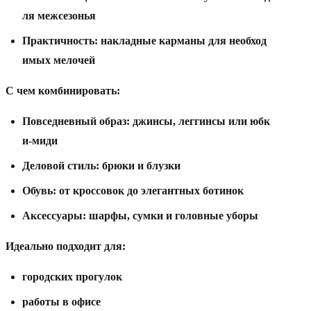
ля
межсезонья
Практичность:
накладные
карманы
для
необход
имых
мелочей
С
чем
комбинировать:
Повседневный
образ:
джинсы,
леггинсы
или
юбк
и-миди
Деловой
стиль:
брюки
и
блузки
Обувь:
от
кроссовок
до
элегантных
ботинок
Аксессуары:
шарфы,
сумки
и
головные
уборы
Идеально
подходит
для:
городских
прогулок
работы
в
офисе