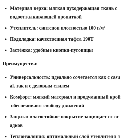
Материал
верха:
мягкая
пуходержащая
ткань
с
водоотталкивающей
пропиткой
Утеплитель:
синтепон
плотностью
100
г/м²
Подкладка:
качественная
тафта
190T
Застёжка:
удобные
кнопки-пуговицы
Преимущества:
Универсальность:
идеально
сочетается
как
с
casu
al,
так
и
с
деловым
стилем
Комфорт:
мягкий
материал
и
продуманный
крой
обеспечивают
свободу
движений
Защита:
влагостойкое
покрытие
защищает
от
ос
адков
Теплоизоляция:
оптимальный
слой
утеплителя
д