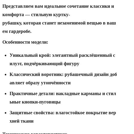
Представляем
вам
идеальное
сочетание
классики
и
комфорта
— стильную
куртку-
рубашку,
которая
станет
незаменимой
вещью
в
ваш
ем
гардеробе.
Особенности
модели:
Уникальный
крой:
элегантный
расклёшенный
с
илуэт,
подчёркивающий
фигуру
Классический
воротник:
рубашечный
дизайн
доб
авляет
образу
утончённости
Практичные
детали:
накладные
карманы
и
стил
ьные
кнопки-пуговицы
Защитные
свойства:
влагостойкое
покрытие
вер
хней
ткани