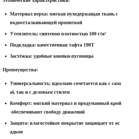
Технические
характеристики:
Материал
верха:
мягкая
пуходержащая
ткань
с
водоотталкивающей
пропиткой
Утеплитель:
синтепон
плотностью
100
г/м²
Подкладка:
качественная
тафта
190T
Застёжка:
удобные
кнопки-пуговицы
Преимущества:
Универсальность:
идеально
сочетается
как
с
casu
al,
так
и
с
деловым
стилем
Комфорт:
мягкий
материал
и
продуманный
крой
обеспечивают
свободу
движений
Защита:
влагостойкое
покрытие
защищает
от
ос
адков