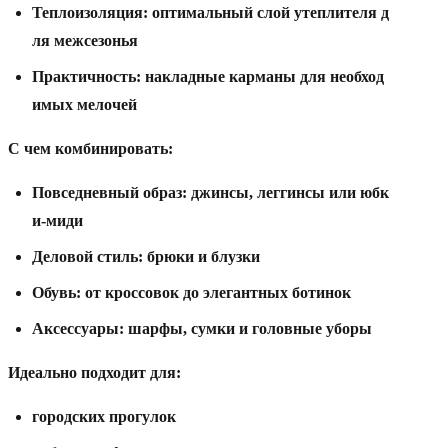
Теплоизоляция:
оптимальный
слой
утеплителя
д
ля
межсезонья
Практичность:
накладные
карманы
для
необход
имых
мелочей
С
чем
комбинировать:
Повседневный
образ:
джинсы,
леггинсы
или
юбк
и-миди
Деловой
стиль:
брюки
и
блузки
Обувь:
от
кроссовок
до
элегантных
ботинок
Аксессуары:
шарфы,
сумки
и
головные
уборы
Идеально
подходит
для:
городских
прогулок