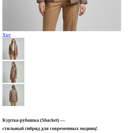
Хит
Алиса
Куртка-рубашка
(Shacket)
—
стильный
гибрид
для
современных
модниц!