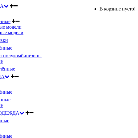
ДА
В корзине пусто!
ённые
ые модели
ные модели
овки
ённые
и полукомбинезоны
ые
лённые
ДА
ённые
ённые
ые
ОДЕЖДА
нные
ённые